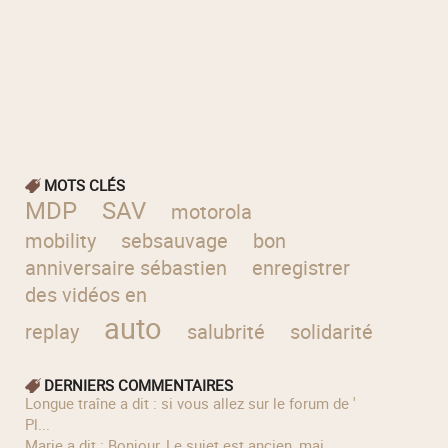
MOTS CLÉS
MDP
SAV
motorola
mobility
sebsauvage
bon
anniversaire sébastien
enregistrer
des vidéos en
auto
troj
replay
salubrité
solidarité
DERNIERS COMMENTAIRES
longue traîne a dit : si vous allez sur le forum de '
Pl...
Marie a dit : Bonjour, Le sujet est ancien, mai...