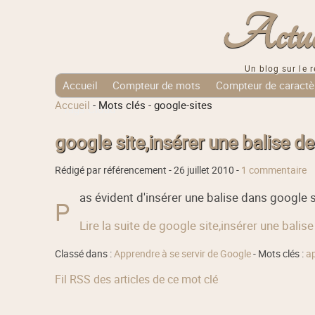
Actuali
Un blog sur le r
Accueil
Compteur de mots
Compteur de caractè
Accueil
-
Mots clés
-
google-sites
Tags Cloud
google site,insérer une balise de
Rédigé par référencement -
26 juillet 2010
-
1 commentaire
as évident d'insérer une balise dans google si
P
Lire la suite de google site,insérer une balise
Classé dans :
Apprendre à se servir de Google
- Mots clés :
a
Fil RSS des articles de ce mot clé