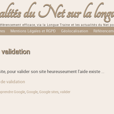
tés du Net sur la longu
éférencement efficace, via la Longue Traine et les actualités du Net po
res
Mentions Légales et RGPD
Géolocalisation
Référencem
 validation
te, pour valider son site heureuseument l'aide existe ...
 de validation
pprendre Google
,
Google
,
Google sites
,
valider