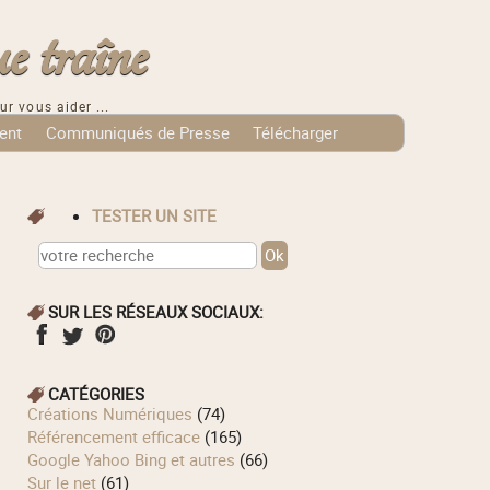
e traîne
ur vous aider ...
ent
Communiqués de Presse
Télécharger
TESTER UN SITE
SUR LES RÉSEAUX SOCIAUX:
CATÉGORIES
Créations Numériques
(74)
Référencement efficace
(165)
Google Yahoo Bing et autres
(66)
Sur le net
(61)