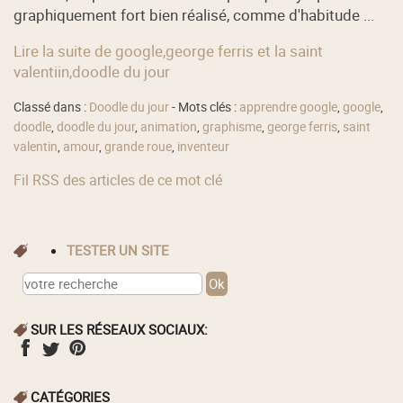
graphiquement fort bien réalisé, comme d'habitude ...
Lire la suite de google,george ferris et la saint
valentiin,doodle du jour
Classé dans :
Doodle du jour
- Mots clés :
apprendre google
,
google
,
doodle
,
doodle du jour
,
animation
,
graphisme
,
george ferris
,
saint
valentin
,
amour
,
grande roue
,
inventeur
Fil RSS des articles de ce mot clé
TESTER UN SITE
SUR LES RÉSEAUX SOCIAUX:
CATÉGORIES