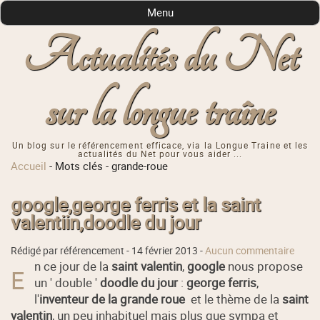
Menu
Actualités du Net
sur la longue traîne
Un blog sur le référencement efficace, via la Longue Traine et les
actualités du Net pour vous aider ...
Accueil
-
Mots clés
-
grande-roue
google,george ferris et la saint
valentiin,doodle du jour
Rédigé par référencement -
14 février 2013
-
Aucun commentaire
n ce jour de la
saint valentin
,
google
nous propose
E
un ' double '
doodle du jour
:
george ferris
,
l'
inventeur de la grande roue
et le thème de la
saint
valentin
, un peu inhabituel mais plus que sympa et