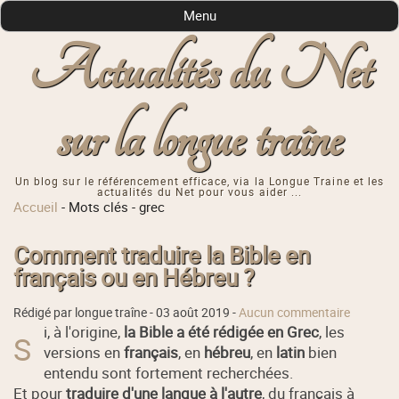
Menu
Actualités du Net
sur la longue traîne
Un blog sur le référencement efficace, via la Longue Traine et les
actualités du Net pour vous aider ...
Accueil
-
Mots clés
-
grec
Comment traduire la Bible en
français ou en Hébreu ?
Rédigé par longue traîne -
03 août 2019
-
Aucun commentaire
i, à l'origine,
la Bible a été rédigée en Grec
, les
S
versions en
français
, en
hébreu
, en
latin
bien
entendu sont fortement recherchées.
Et pour
traduire d'une langue à l'autre
, du français à