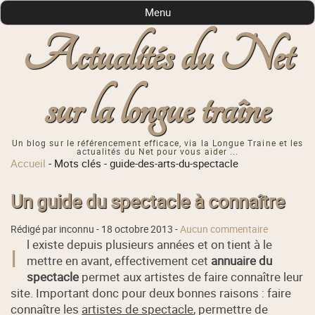
Menu
Actualités du Net
sur la longue traîne
Un blog sur le référencement efficace, via la Longue Traine et les
actualités du Net pour vous aider ...
Accueil
-
Mots clés
-
guide-des-arts-du-spectacle
Un guide du spectacle à connaître
Rédigé par inconnu -
18 octobre 2013
-
Aucun commentaire
l existe depuis plusieurs années et on tient à le
I
mettre en avant, effectivement cet
annuaire du
spectacle
permet aux artistes de faire connaître leur
site. Important donc pour deux bonnes raisons : faire
connaître les
artistes de spectacle
, permettre de