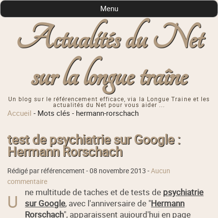
Menu
Actualités du Net
sur la longue traîne
Un blog sur le référencement efficace, via la Longue Traine et les
actualités du Net pour vous aider ...
Accueil
-
Mots clés
-
hermann-rorschach
test de psychiatrie sur Google :
Hermann Rorschach
Rédigé par référencement -
08 novembre 2013
-
Aucun
commentaire
ne multitude de taches et de tests de
psychiatrie
U
sur Google
, avec l'anniversaire de "
Hermann
Rorschach
", apparaissent aujourd'hui en page