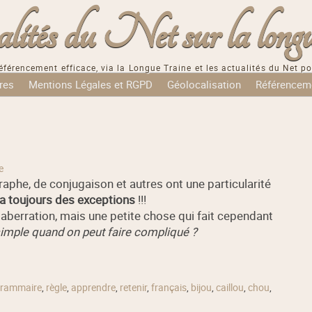
tés du Net sur la longu
éférencement efficace, via la Longue Traine et les actualités du Net po
res
Mentions Légales et RGPD
Géolocalisation
Référencem
e
raphe, de conjugaison et autres ont une particularité
 y a toujours des exceptions
!!!
aberration, mais une petite chose qui fait cependant
simple quand on peut faire compliqué ?
rammaire
,
règle
,
apprendre
,
retenir
,
français
,
bijou
,
caillou
,
chou
,