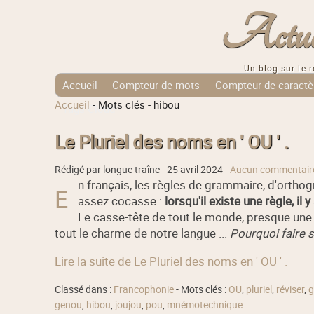
Actuali
Un blog sur le r
Accueil
Compteur de mots
Compteur de caractè
Accueil
-
Mots clés
-
hibou
Tags Cloud
Le Pluriel des noms en ' OU ' .
Rédigé par longue traîne -
25 avril 2024
-
Aucun commentair
n français, les règles de grammaire, d'orthog
E
assez cocasse :
lorsqu'il existe une règle, il
Le casse-tête de tout le monde, presque une 
tout le charme de notre langue ...
Pourquoi faire 
Lire la suite de Le Pluriel des noms en ' OU ' .
Classé dans :
Francophonie
- Mots clés :
OU
,
pluriel
,
réviser
,
g
genou
,
hibou
,
joujou
,
pou
,
mnémotechnique