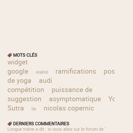
MOTS CLÉS
widget
google
ramifications
position
réalité
de yoga
audi
compétition
puissance de
suggestion
asymptomatique
Yoga
Sutra
nicolas copernic
île
DERNIERS COMMENTAIRES
longue traîne a dit : si vous allez sur le forum de '