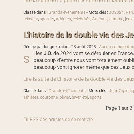
Lire la suite de La petite Histoire de la Flamme 
Classé dans :
Grands événements
- Mots clés :
JO2024
,
Par
relayeur
,
sportifs
,
athlètes
,
célébrités
,
Athènes
,
flamme
,
jeux
L'histoire de la double vie des 
Rédigé par longue traîne -
23 août 2023
-
Aucun commentai
i les
J.O.
de 2024 vont se dérouler en France, 
S
beaucoup d'entre nous vont totalement oubli
beaucoup vont ignorer même que ces Jeux comp
Lire la suite de L'histoire de la double vie des Je
Classé dans :
Grands événements
- Mots clés :
Jeux Olympi
athlètes
,
couronne
,
olivier
,
hiver
,
été
,
sports
Page 1 sur 2
Fil RSS des articles de ce mot clé