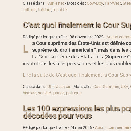
Classé dans :
Sur le net
- Mots clés :
Cow-Boy
,
Far-West
,
Stet
culturel
,
folklore
,
identité
C'est quoi finalement la Cour S
Rédigé par longue traîne -
08 novembre 2025
-
Aucun comme
a Cour suprême des États-Unis est définie c
L
suprême du droit américain
", mais dans les d
La Cour suprême des États-Unis (
Supreme Co
institutions les plus puissantes et les plus emb
Lire la suite de C'est quoi finalement la Cour Su
Classé dans :
Utile à savoir
- Mots clés :
Cour Suprême
,
USA
,
histoire
,
société
,
justice
,
politique
Les 100 expressions les plus pop
décodées pour vous
Rédigé par longue traîne -
24 mai 2025
-
Aucun commentair