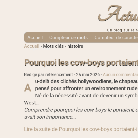
Actuali
Un blog sur le r
Accueil
Compteur de mots
Compteur de caractè
Accueil
-
Mots clés
-
histoire
Tags Cloud
Pourquoi les cow‑boys portaient
Rédigé par référencement -
25 mai 2026
-
Aucun commentai
u‑delà des clichés hollywoodiens, le chapea
A
pensé pour affronter un environnement rude 
Né de la nécessité avant de devenir un symbole
West…
Comprendre pourquoi les cow‑boys le portaient, c’
avait son importance...
Lire la suite de Pourquoi les cow‑boys portaient‑