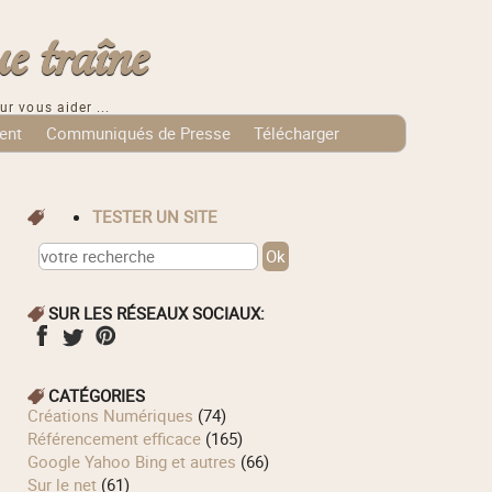
e traîne
ur vous aider ...
ent
Communiqués de Presse
Télécharger
TESTER UN SITE
SUR LES RÉSEAUX SOCIAUX:
CATÉGORIES
Créations Numériques
(74)
Référencement efficace
(165)
Google Yahoo Bing et autres
(66)
Sur le net
(61)