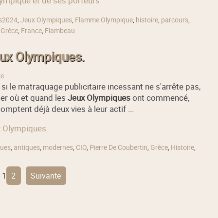
Olympique et de ses porteurs
is2024
,
Jeux Olympiques
,
Flamme Olympique
,
histoire
,
parcours
,
,
Grèce
,
France
,
Flambeau
Jeux Olympiques.
re
si le matraquage publicitaire incessant ne s'arrête pas,
er où et quand les
Jeux Olympiques
ont commencé,
tent déjà deux vies à leur actif ...
ux Olympiques.
ques
,
antiques
,
modernes
,
CIO
,
Pierre De Coubertin
,
Grèce
,
Histoire
,
1
2
suivante