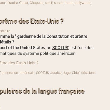
son
,
histoire
,
Ouest
,
Chapeau
,
soleil
,
survie
,
mode
,
hollywood
,
uprême des Etats-Unis ?
ntaire
omme la "
gardienne de la Constitution et arbitre
étails ?
urt of the United States
, ou
SCOTUS
) est l’une des
lématiques du système politique américain.
prême des Etats-Unis ?
Constitution
,
américain
,
SCOTUS
,
Justice
,
Juge
,
Chief
,
décisions
,
ulaires de la langue française
e