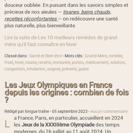
douceur oubliée. En puisant dans les savoirs simples et
précieux de nos aïeules —
tisanes, bains chauds,
recettes réconfortantes
— on redécouvre une santé
plus naturelle, plus bienveillante.
Lire la suite de Les 10 meilleurs remèdes de grand-
mère qu'il faut connaître en hiver
Classé dans :
Santé et Bien-être
- Mots clés :
Grand-Mère
,
remède
,
froid
,
hiver
,
tisane
,
recette
,
immunité
,
potion
,
médicament
,
solution
,
congestion
,
inhalation
,
soigner
,
prévenir
,
guérir
Les Jeux Olympiques en France
depuis les origines : combien de fois
?
Rédigé par longue traîne -
05 septembre 2023
-
Aucun commentaire
a France, Paris, en particulier, accueillent en 2024
L
les
Jeux de la XXXIIIème Olympiade
des temps
modernes, du 26 juillet au 11 août 2024. Un