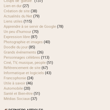
Coups de 'gueule'.
(137)
Lien en dur
(27)
Création de site
(38)
Actualités du Net
(79)
Liens utiles
(115)
Apprendre à se servir de Google
(78)
Un peu d'humour
(70)
Expression libre
(87)
Photographie et images
(40)
Doodle du jour
(85)
Grands événements
(26)
Personnages célèbres
(113)
Ciné, TV, musique, people
(51)
Référencement de site
(67)
Informatique et logiciels
(43)
Francophonie
(24)
Utile à savoir
(46)
Automobile
(20)
Santé et Bien-être
(51)
Médias Sociaux
(37)