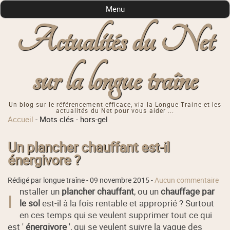
Menu
Actualités du Net
sur la longue traîne
Un blog sur le référencement efficace, via la Longue Traine et les
actualités du Net pour vous aider ...
Accueil
-
Mots clés
-
hors-gel
Un plancher chauffant est-il
énergivore ?
Rédigé par longue traîne -
09 novembre 2015
-
Aucun commentaire
nstaller un
plancher chauffant
, ou un
chauffage par
I
le sol
est-il à la fois rentable et approprié ? Surtout
en ces temps qui se veulent supprimer tout ce qui
est '
énergivore
', qui se veulent suivre la vague des