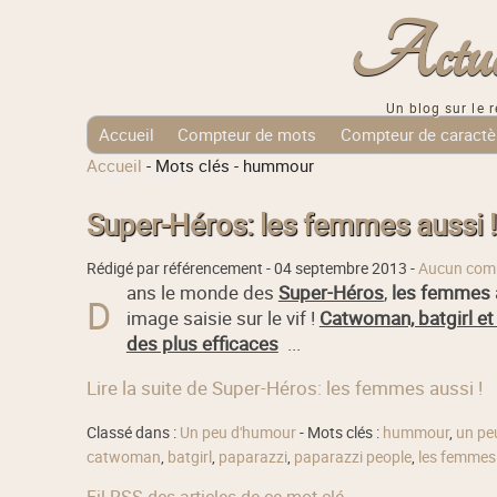
Actuali
Un blog sur le r
Accueil
Compteur de mots
Compteur de caractè
Accueil
-
Mots clés
-
hummour
Tags Cloud
Super-Héros: les femmes aussi !
Rédigé par référencement -
04 septembre 2013
-
Aucun com
ans le monde des
Super-Héros
,
les femmes 
D
image saisie sur le vif !
Catwoman, batgirl et 
des plus efficaces
...
Lire la suite de Super-Héros: les femmes aussi !
Classé dans :
Un peu d'humour
- Mots clés :
hummour
,
un pe
catwoman
,
batgirl
,
paparazzi
,
paparazzi people
,
les femmes