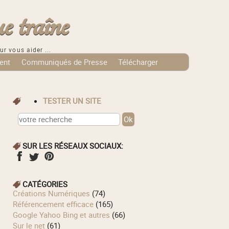
e traîne
ur vous aider ...
ent
Communiqués de Presse
Télécharger
TESTER UN SITE
SUR LES RÉSEAUX SOCIAUX:
CATÉGORIES
Créations Numériques
(74)
Référencement efficace
(165)
Google Yahoo Bing et autres
(66)
Sur le net
(61)