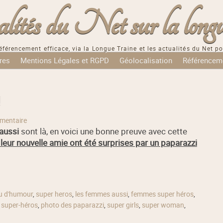
tés du Net sur la longu
éférencement efficace, via la Longue Traine et les actualités du Net po
res
Mentions Légales et RGPD
Géolocalisation
Référencem
mentaire
aussi
sont là, en voici une bonne preuve avec cette
leur nouvelle amie ont été surprises par un paparazzi
u d'humour
,
super heros
,
les femmes aussi
,
femmes super héros
,
 super-héros
,
photo des paparazzi
,
super girls
,
super woman
,