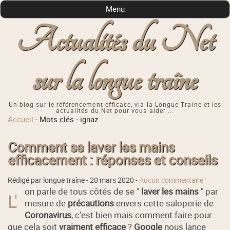
Menu
Actualités du Net
sur la longue traîne
Un blog sur le référencement efficace, via la Longue Traine et les
actualités du Net pour vous aider ...
Accueil
-
Mots clés
-
ignaz
Comment se laver les mains
efficacement : réponses et conseils
Rédigé par longue traîne -
20 mars 2020
-
Aucun commentaire
on parle de tous côtés de se "
laver les mains
" par
L'
mesure de
précautions
envers cette saloperie de
Coronavirus
, c'est bien mais comment faire pour
que cela soit
vraiment efficace
?
Google
nous lance