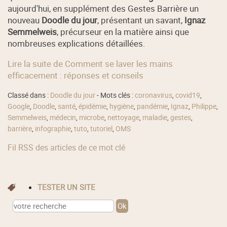
aujourd'hui, en supplément des Gestes Barrière un
nouveau
Doodle du jour
, présentant un savant,
Ignaz
Semmelweis
, précurseur en la matière ainsi que
nombreuses explications détaillées.
Lire la suite de Comment se laver les mains
efficacement : réponses et conseils
Classé dans :
Doodle du jour
- Mots clés :
coronavirus
,
covid19
,
Google
,
Doodle
,
santé
,
épidémie
,
hygiène
,
pandémie
,
Ignaz
,
Philippe
,
Semmelweis
,
médecin
,
microbe
,
nettoyage
,
maladie
,
gestes
,
barrière
,
infographie
,
tuto
,
tutoriel
,
OMS
Fil RSS des articles de ce mot clé
TESTER UN SITE