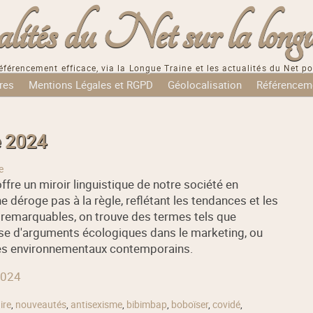
tés du Net sur la longu
éférencement efficace, via la Longue Traine et les actualités du Net po
res
Mentions Légales et RGPD
Géolocalisation
Référencem
e 2024
e
fre un miroir linguistique de notre société en
e déroge pas à la règle, reflétant les tendances et les
 remarquables, on trouve des termes tels que
ieuse d'arguments écologiques dans le marketing, ou
lèmes environnementaux contemporains.
2024
ire
,
nouveautés
,
antisexisme
,
bibimbap
,
boboïser
,
covidé
,