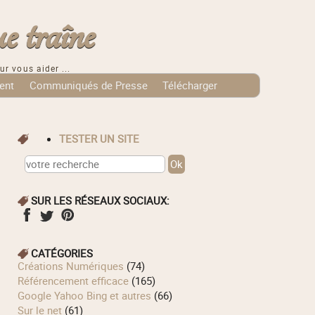
e traîne
ur vous aider ...
ent
Communiqués de Presse
Télécharger
TESTER UN SITE
SUR LES RÉSEAUX SOCIAUX:
CATÉGORIES
Créations Numériques
(74)
Référencement efficace
(165)
Google Yahoo Bing et autres
(66)
Sur le net
(61)