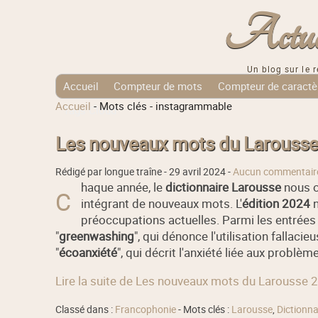
Actuali
Un blog sur le r
Accueil
Compteur de mots
Compteur de caractè
Accueil
-
Mots clés
-
instagrammable
Tags Cloud
Les nouveaux mots du Larouss
Rédigé par longue traîne -
29 avril 2024
-
Aucun commentair
haque année, le
dictionnaire Larousse
nous of
C
intégrant de nouveaux mots. L'
édition 2024
n
préoccupations actuelles. Parmi les entrées
"
greenwashing
", qui dénonce l'utilisation fallac
"
écoanxiété
", qui décrit l'anxiété liée aux prob
Lire la suite de Les nouveaux mots du Larousse 
Classé dans :
Francophonie
- Mots clés :
Larousse
,
Dictionna