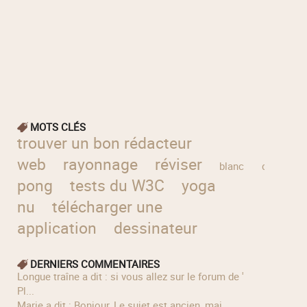
MOTS CLÉS
trouver un bon rédacteur
web
rayonnage
réviser
blanc
discograp
pong
tests du W3C
yoga
nu
télécharger une
application
dessinateur
DERNIERS COMMENTAIRES
longue traîne a dit : si vous allez sur le forum de '
Pl...
Marie a dit : Bonjour, Le sujet est ancien, mai...