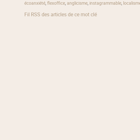
écoanxiété
,
flexoffice
,
anglicisme
,
instagrammable
,
localism
Fil RSS des articles de ce mot clé