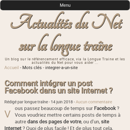
Menu
Actualités du Net
sur la longue traîne
Un blog sur le référencement efficace, via la Longue Traine et les
actualités du Net pour vous aider ...
Accueil
-
Mots clés
-
integrer-a-un-site
Comment intégrer un post
Facebook dans un site Internet ?
Rédigé par longue traîne -
14 juin 2018
-
Aucun commentaire
ous passez beaucoup de temps sur
Facebook
?
V
Vous voudriez mettre certains posts de temps à
autre
dans des pages de votre
, ou d'un,
site
Internet
? Quoi de plus facile ! Et de plus tout cela,