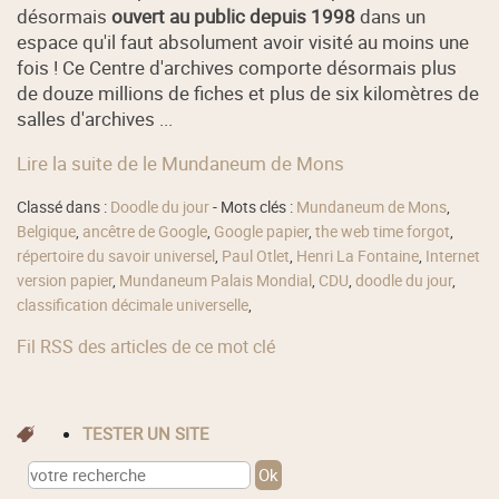
désormais
ouvert au public depuis 1998
dans un
espace qu'il faut absolument avoir visité au moins une
fois ! Ce Centre d'archives comporte désormais plus
de douze millions de fiches et plus de six kilomètres de
salles d'archives ...
Lire la suite de le Mundaneum de Mons
Classé dans :
Doodle du jour
- Mots clés :
Mundaneum de Mons
,
Belgique
,
ancêtre de Google
,
Google papier
,
the web time forgot
,
répertoire du savoir universel
,
Paul Otlet
,
Henri La Fontaine
,
Internet
version papier
,
Mundaneum Palais Mondial
,
CDU
,
doodle du jour
,
classification décimale universelle
,
Fil RSS des articles de ce mot clé
TESTER UN SITE