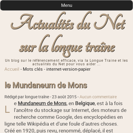
Menu
Actualités du Net
sur la longue traîne
Un blog sur le référencement efficace, via la Longue Traine et les
actualités du Net pour vous aider ...
Accueil
-
Mots clés
-
internet-version-papier
le Mundaneum de Mons
Rédigé par longue traîne -
23 août 2015
-
Aucun commentaire
e
Mundaneum de Mons
, en
Belgique
, est à la fois
L
l'ancêtre du stockage sur Internet, des moteurs de
recherche comme Google, des encyclopédies en
ligne telle Wikipédia et d'une foule d’autres choses.
Créé en 1920, puis revu, renommé, déplacé, il est