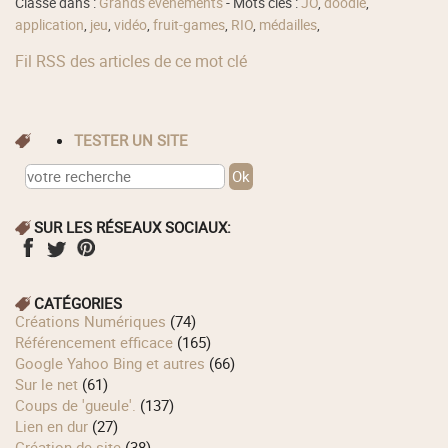
Classé dans :
Grands événements
- Mots clés :
JO
,
doodle
,
application
,
jeu
,
vidéo
,
fruit-games
,
RIO
,
médailles
,
Fil RSS des articles de ce mot clé
TESTER UN SITE
SUR LES RÉSEAUX SOCIAUX:
CATÉGORIES
Créations Numériques
(74)
Référencement efficace
(165)
Google Yahoo Bing et autres
(66)
Sur le net
(61)
Coups de 'gueule'.
(137)
Lien en dur
(27)
Création de site
(38)