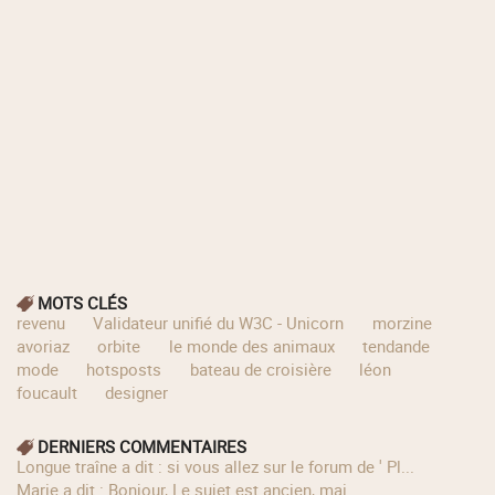
MOTS CLÉS
revenu
Validateur unifié du W3C - Unicorn
morzine
avoriaz
orbite
le monde des animaux
tendande
mode
hotsposts
bateau de croisière
léon
foucault
designer
DERNIERS COMMENTAIRES
longue traîne a dit : si vous allez sur le forum de ' Pl...
Marie a dit : Bonjour, Le sujet est ancien, mai...