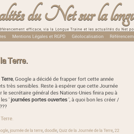
tés du Net sur la longu
éférencement efficace, via la Longue Traine et les actualités du Net po
res
Mentions Légales et RGPD
Géolocalisation
Référencem
la Terre.
 Terre
, Google a décidé de frapper fort cette année
ets très sensibles. Reste à espérer que cette Journée
 le secrétaire général des Nations-Unies finira peu à
les '
journées portes ouvertes
', à quoi bon les créer /
 ???
 Terre.
ogle
,
journée de la terre
,
doodle
,
Quiz de la Journée de la Terre
,
22