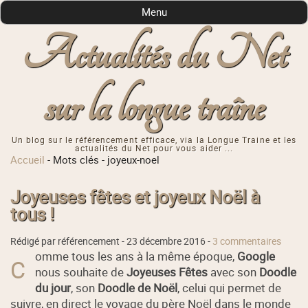
Menu
Actualités du Net
sur la longue traîne
Un blog sur le référencement efficace, via la Longue Traine et les
actualités du Net pour vous aider ...
Accueil
-
Mots clés
-
joyeux-noel
Joyeuses fêtes et joyeux Noël à
tous !
Rédigé par référencement -
23 décembre 2016
-
3 commentaires
omme tous les ans à la même époque,
Google
C
nous souhaite de
Joyeuses Fêtes
avec son
Doodle
du jour
, son
Doodle de Noël
, celui qui permet de
suivre, en direct le voyage du père Noël dans le monde