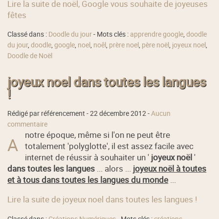
Lire la suite de noël, Google vous souhaite de joyeuses
fêtes
Classé dans :
Doodle du jour
- Mots clés :
apprendre google
,
doodle
du jour
,
doodle
,
google
,
noel
,
noêl
,
prère noel
,
père noël
,
joyeux noel
,
Doodle de Noël
joyeux noel dans toutes les langues
!
Rédigé par référencement -
22 décembre 2012
-
Aucun
commentaire
notre époque, même si l'on ne peut être
A
totalement 'polyglotte', il est assez facile avec
internet de réussir à souhaiter un '
joyeux noël
'
dans toutes les langues
... alors ...
joyeux noël à toutes
et à tous dans toutes les langues du monde
...
Lire la suite de joyeux noel dans toutes les langues !
Classé dans :
Créations Numériques
- Mots clés :
créations