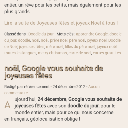
entier, un rêve pour les petits, mais également pour les
plus grands.
Lire la suite de Joyeuses fêtes et joyeux Noël à tous !
Classé dans :
Doodle du jour
- Mots clés :
apprendre Google
,
doodle
du jour
,
doodle
,
noel
,
noêl
,
prère noel
,
père noël
,
joyeux noel
,
Doodle
de Noël
,
joyeuses fêtes
,
mère noël
,
filles du père noël
,
joyeux noêl
toutes les langues
,
merry christmas
,
carte de noel
,
cartes gratuites
noël, Google vous souhaite de
joyeuses fêtes
Rédigé par référencement -
24 décembre 2012
-
Aucun
commentaire
ujourd'hui,
24 décembre
,
Google vous souhaite de
A
joyeuses fêtes
avec son
doodle du jour
, pour le
monde entier, mais pour ce qui nous concerne ...
en français, géolocalisation oblige !