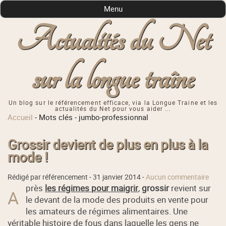
Menu
Actualités du Net
sur la longue traîne
Un blog sur le référencement efficace, via la Longue Traine et les
actualités du Net pour vous aider ...
Accueil
-
Mots clés
-
jumbo-professionnal
Grossir devient de plus en plus à la
mode !
Rédigé par référencement -
31 janvier 2014
-
Aucun commentaire
près
les régimes pour maigrir
,
grossir
revient sur
A
le devant de la mode des produits en vente pour
les amateurs de régimes alimentaires. Une
véritable histoire de fous dans laquelle les gens ne