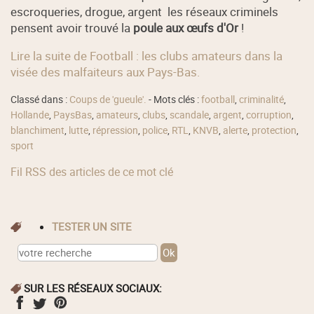
escroqueries, drogue, argent les réseaux criminels
pensent avoir trouvé la
poule aux œufs d'Or
!
Lire la suite de Football : les clubs amateurs dans la
visée des malfaiteurs aux Pays-Bas.
Classé dans :
Coups de 'gueule'.
- Mots clés :
football
,
criminalité
,
Hollande
,
PaysBas
,
amateurs
,
clubs
,
scandale
,
argent
,
corruption
,
blanchiment
,
lutte
,
répression
,
police
,
RTL
,
KNVB
,
alerte
,
protection
,
sport
Fil RSS des articles de ce mot clé
TESTER UN SITE
SUR LES RÉSEAUX SOCIAUX: