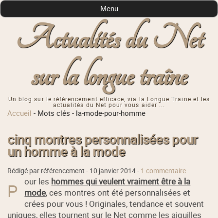
Menu
Actualités du Net
sur la longue traîne
Un blog sur le référencement efficace, via la Longue Traine et les
actualités du Net pour vous aider ...
Accueil
-
Mots clés
-
la-mode-pour-homme
cinq montres personnalisées pour
un homme à la mode
Rédigé par référencement -
10 janvier 2014
-
1 commentaire
our les
hommes qui veulent vraiment être à la
P
mode
, ces montres ont été personnalisées et
crées pour vous ! Originales, tendance et souvent
uniques, elles tournent sur le Net comme les aiguilles