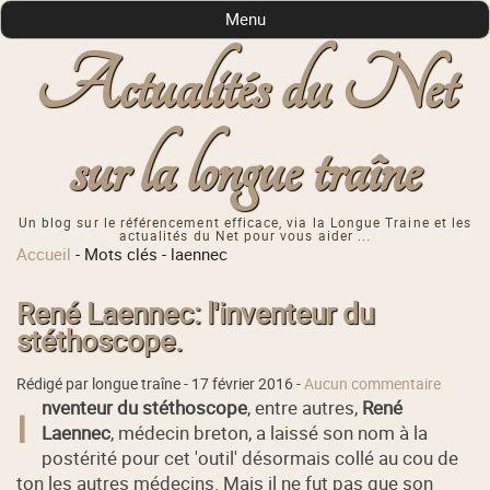
Menu
Actualités du Net
sur la longue traîne
Un blog sur le référencement efficace, via la Longue Traine et les
actualités du Net pour vous aider ...
Accueil
-
Mots clés
-
laennec
René Laennec: l'inventeur du
stéthoscope.
Rédigé par longue traîne -
17 février 2016
-
Aucun commentaire
nventeur du stéthoscope
, entre autres,
René
I
Laennec
, médecin breton, a laissé son nom à la
postérité pour cet 'outil' désormais collé au cou de
ton les autres médecins. Mais il ne fut pas que son