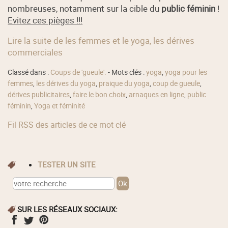
nombreuses, notamment sur la cible du
public féminin
!
Evitez ces pièges !!!
Lire la suite de les femmes et le yoga, les dérives
commerciales
Classé dans :
Coups de 'gueule'.
- Mots clés :
yoga
,
yoga pour les
femmes
,
les dérives du yoga
,
praique du yoga
,
coup de gueule
,
dérives publicitaires
,
faire le bon choix
,
arnaques en ligne
,
public
féminin
,
Yoga et féminité
Fil RSS des articles de ce mot clé
TESTER UN SITE
SUR LES RÉSEAUX SOCIAUX: