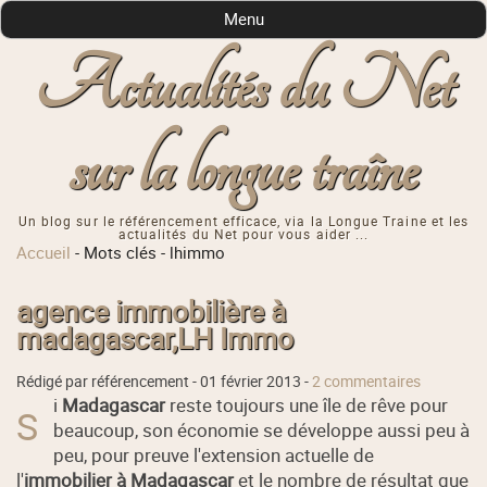
Menu
Actualités du Net
sur la longue traîne
Un blog sur le référencement efficace, via la Longue Traine et les
actualités du Net pour vous aider ...
Accueil
-
Mots clés
-
lhimmo
agence immobilière à
madagascar,LH Immo
Rédigé par référencement -
01 février 2013
-
2 commentaires
i
Madagascar
reste toujours une île de rêve pour
S
beaucoup, son économie se développe aussi peu à
peu, pour preuve l'extension actuelle de
l'
immobilier à Madagascar
et le nombre de résultat que