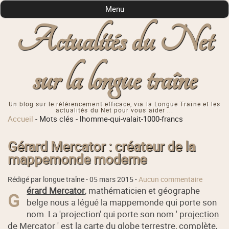
Menu
Actualités du Net
sur la longue traîne
Un blog sur le référencement efficace, via la Longue Traine et les
actualités du Net pour vous aider ...
Accueil
-
Mots clés
-
lhomme-qui-valait-1000-francs
Gérard Mercator : créateur de la
mappemonde moderne
Rédigé par longue traîne -
05 mars 2015
-
Aucun commentaire
érard Mercator
, mathématicien et géographe
G
belge nous a légué la mappemonde qui porte son
nom. La 'projection' qui porte son nom '
projection
de Mercator
' est la carte du globe terrestre, complète,