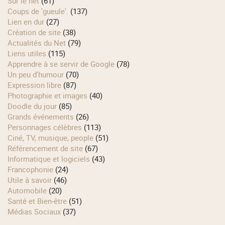
Sur le net
(61)
Coups de 'gueule'.
(137)
Lien en dur
(27)
Création de site
(38)
Actualités du Net
(79)
Liens utiles
(115)
Apprendre à se servir de Google
(78)
Un peu d'humour
(70)
Expression libre
(87)
Photographie et images
(40)
Doodle du jour
(85)
Grands événements
(26)
Personnages célèbres
(113)
Ciné, TV, musique, people
(51)
Référencement de site
(67)
Informatique et logiciels
(43)
Francophonie
(24)
Utile à savoir
(46)
Automobile
(20)
Santé et Bien-être
(51)
Médias Sociaux
(37)