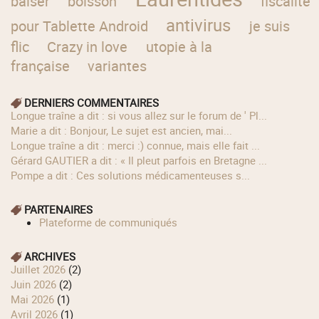
baiser
boisson
fiscalité
antivirus
pour Tablette Android
je suis
flic
Crazy in love
utopie à la
française
variantes
DERNIERS COMMENTAIRES
longue traîne a dit : si vous allez sur le forum de ' Pl...
Marie a dit : Bonjour, Le sujet est ancien, mai...
longue traîne a dit : merci :) connue, mais elle fait ...
Gérard GAUTIER a dit : « Il pleut parfois en Bretagne ...
Pompe a dit : Ces solutions médicamenteuses s...
PARTENAIRES
Plateforme de communiqués
ARCHIVES
juillet 2026
(2)
juin 2026
(2)
mai 2026
(1)
avril 2026
(1)