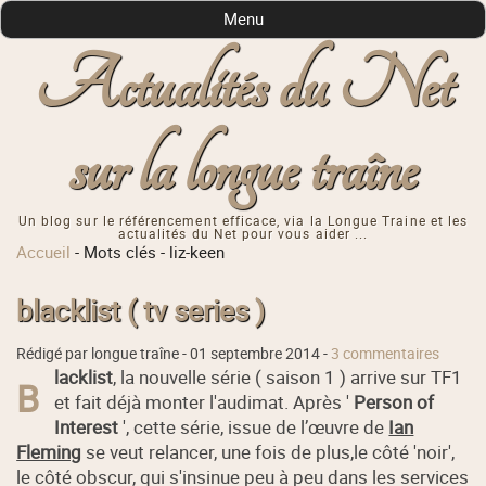
Menu
Actualités du Net
sur la longue traîne
Un blog sur le référencement efficace, via la Longue Traine et les
actualités du Net pour vous aider ...
Accueil
-
Mots clés
-
liz-keen
blacklist ( tv series )
Rédigé par longue traîne -
01 septembre 2014
-
3 commentaires
lacklist
, la nouvelle série ( saison 1 ) arrive sur TF1
B
et fait déjà monter l'audimat. Après '
Person of
Interest
', cette série, issue de l’œuvre de
Ian
Fleming
se veut relancer, une fois de plus,le côté 'noir',
le côté obscur, qui s'insinue peu à peu dans les services