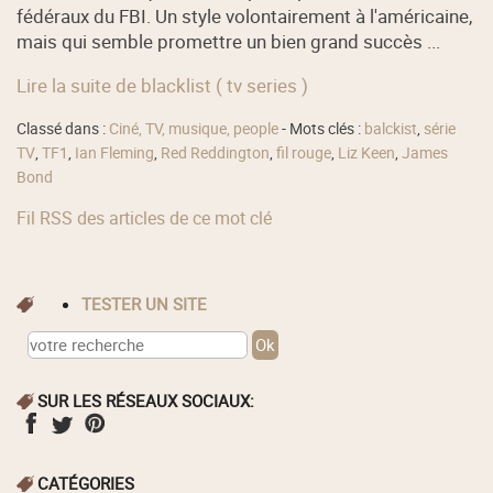
fédéraux du FBI. Un style volontairement à l'américaine,
mais qui semble promettre un bien grand succès ...
Lire la suite de blacklist ( tv series )
Classé dans :
Ciné, TV, musique, people
- Mots clés :
balckist
,
série
TV
,
TF1
,
Ian Fleming
,
Red Reddington
,
fil rouge
,
Liz Keen
,
James
Bond
Fil RSS des articles de ce mot clé
TESTER UN SITE
SUR LES RÉSEAUX SOCIAUX:
CATÉGORIES