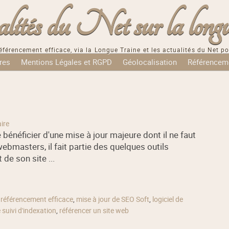
tés du Net sur la longu
éférencement efficace, via la Longue Traine et les actualités du Net po
res
Mentions Légales et RGPD
Géolocalisation
Référencem
ire
 bénéficier d'une mise à jour majeure dont il ne faut
webmasters, il fait partie des quelques outils
de son site ...
,
référencement efficace
,
mise à jour de SEO Soft
,
logiciel de
e suivi d'indexation
,
référencer un site web