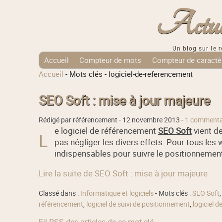
Actuali
Un blog sur le r
Accueil
Compteur de mots
Compteur de caractè
Accueil
-
Mots clés
-
logiciel-de-referencement
Tags Cloud
SEO Soft : mise à jour majeure
Rédigé par référencement -
12 novembre 2013
-
1 commenta
e logiciel de référencement
SEO Soft
vient de
L
pas négliger les divers effets. Pour tous les 
indispensables pour suivre le positionnement 
Lire la suite de SEO Soft : mise à jour majeure
Classé dans :
Informatique et logiciels
- Mots clés :
SEO Soft
référencement
,
logiciel de suivi de positionnement
,
logiciel d