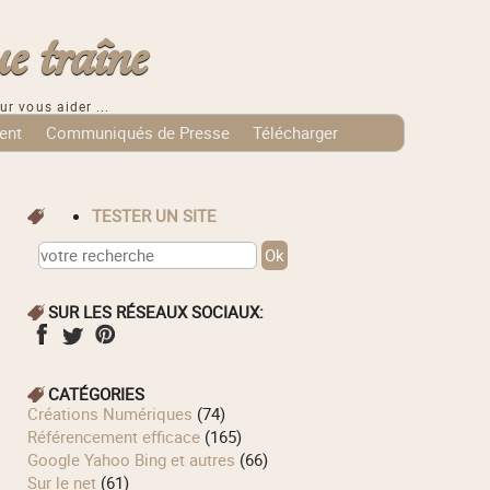
e traîne
ur vous aider ...
ent
Communiqués de Presse
Télécharger
TESTER UN SITE
SUR LES RÉSEAUX SOCIAUX:
CATÉGORIES
Créations Numériques
(74)
Référencement efficace
(165)
Google Yahoo Bing et autres
(66)
Sur le net
(61)