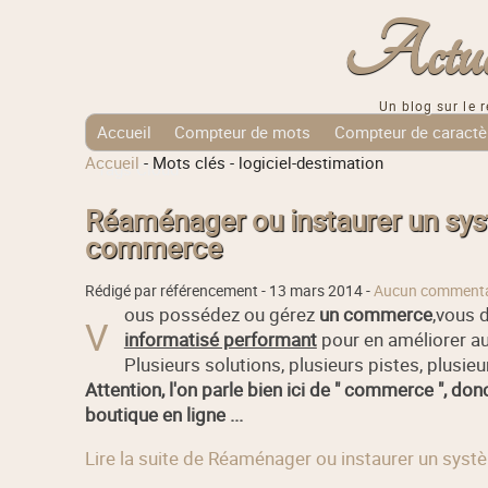
Actuali
Un blog sur le r
Accueil
Compteur de mots
Compteur de caractè
Accueil
-
Mots clés
-
logiciel-destimation
Tags Cloud
Réaménager ou instaurer un sys
commerce
Rédigé par référencement -
13 mars 2014
-
Aucun commenta
ous possédez ou gérez
un commerce
,vous 
V
informatisé performant
pour en améliorer au
Plusieurs solutions, plusieurs pistes, plusieur
Attention, l'on parle bien ici de " commerce ", don
boutique en ligne ...
Lire la suite de Réaménager ou instaurer un sy