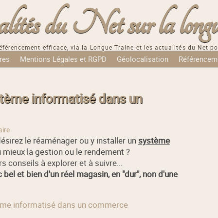
tés du Net sur la longu
éférencement efficace, via la Longue Traine et les actualités du Net po
res
Mentions Légales et RGPD
Géolocalisation
Référencem
tème informatisé dans un
ire
désirez le réaménager ou y installer un
système
 mieux la gestion ou le rendement ?
s conseils à explorer et à suivre...
c bel et bien d'un réel magasin, en "dur", non d'une
stème informatisé dans un commerce