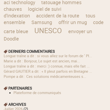
aci technology
tatouage hommes
chauves
logiciel de suivi
d'indexation
accident de la route
tous
ensemble
Samsung
offrir un mug
code
UNESCO
carte bleue
envoyer un
Doodle
DERNIERS COMMENTAIRES
longue traîne a dit : si vous allez sur le forum de ' Pl...
Marie a dit : Bonjour, Le sujet est ancien, mai...
longue traîne a dit : merci :) connue, mais elle fait ...
Gérard GAUTIER a dit : « Il pleut parfois en Bretagne ...
Pompe a dit : Ces solutions médicamenteuses s...
PARTENAIRES
Plateforme de communiqués
ARCHIVES
juillet 2026
(2)