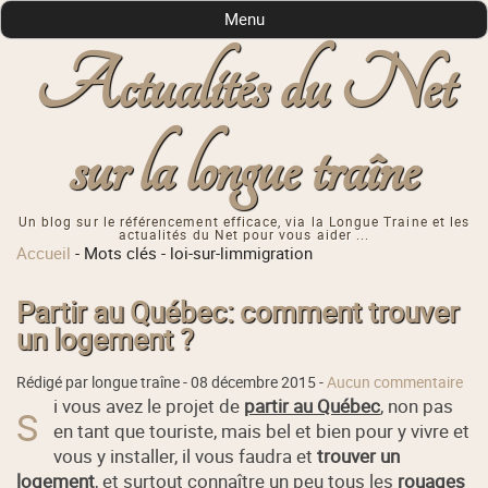
Menu
Actualités du Net
sur la longue traîne
Un blog sur le référencement efficace, via la Longue Traine et les
actualités du Net pour vous aider ...
Accueil
-
Mots clés
-
loi-sur-limmigration
Partir au Québec: comment trouver
un logement ?
Rédigé par longue traîne -
08 décembre 2015
-
Aucun commentaire
i vous avez le projet de
partir au Québec
, non pas
S
en tant que touriste, mais bel et bien pour y vivre et
vous y installer, il vous faudra et
trouver un
logement
, et surtout connaître un peu tous les
rouages