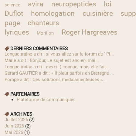
avira
neuropeptides
loi
science
Duflot
homologation
cuisinière
supp
page
chanteurs
lyriques
Roger Hargreaves
Morillon
DERNIERS COMMENTAIRES
longue traîne a dit : si vous allez sur le forum de ' Pl...
Marie a dit : Bonjour, Le sujet est ancien, mai...
longue traîne a dit : merci :) connue, mais elle fait ...
Gérard GAUTIER a dit : « Il pleut parfois en Bretagne ...
Pompe a dit : Ces solutions médicamenteuses s...
PARTENAIRES
Plateforme de communiqués
ARCHIVES
juillet 2026
(2)
juin 2026
(2)
mai 2026
(1)