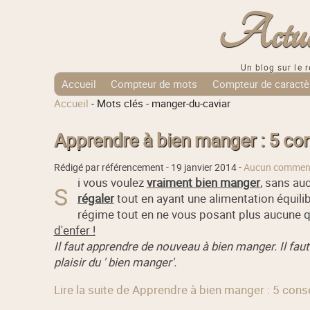
Actuali
Un blog sur le r
Accueil
Compteur de mots
Compteur de caractè
Accueil
-
Mots clés
-
manger-du-caviar
Tags Cloud
Apprendre à bien manger : 5 con
Rédigé par référencement -
19 janvier 2014
-
Aucun comment
i vous voulez
vraiment bien manger
, sans au
S
régaler
tout en ayant une alimentation équili
régime tout en ne vous posant plus aucune 
d'enfer !
Il faut apprendre de nouveau à bien manger. Il faut
plaisir du ' bien manger'.
Lire la suite de Apprendre à bien manger : 5 conse