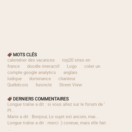
MOTS CLÉS
calendrier des vacances
top20 sites en
france
doodle interactif
Logo
créer un
compte google analytics
anglais
ludique
dominance
chanteur
Québécois
furoncle
Street View
DERNIERS COMMENTAIRES
longue traîne a dit : si vous allez sur le forum de '
Pl...
Marie a dit : Bonjour, Le sujet est ancien, mai...
longue traîne a dit : merci :) connue, mais elle fait
...