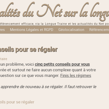
tés du Net sur la longu
éférencement efficace, via la Longue Traine et les actualités du Net po
res
Mentions Légales et RGPD
Géolocalisation
Référencem
seils pour se régaler
aire
cun problème, voici
cinq petits conseils pour vous
brée et surtout ne faire aucun complexe quant à votre
question sur ce que vous manger.
Finis les régimes
 apprendre de nouveau à se régaler. Il faut retrouver le
ils pour se régaler