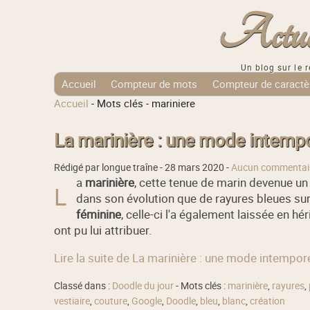
Actuali
Un blog sur le r
Accueil
Compteur de mots
Compteur de caractè
Accueil
-
Mots clés
-
mariniere
Tags Cloud
La marinière : une mode intempo
Rédigé par longue traîne -
28 mars 2020
-
Aucun commentai
a
marinière
, cette tenue de marin devenue u
L
dans son évolution que de rayures bleues sur 
féminine
, celle-ci l'a également laissée en h
ont pu lui attribuer.
Lire la suite de La marinière : une mode intempore
Classé dans :
Doodle du jour
- Mots clés :
marinière
,
rayures
,
vestiaire
,
couture
,
Google
,
Doodle
,
bleu
,
blanc
,
création