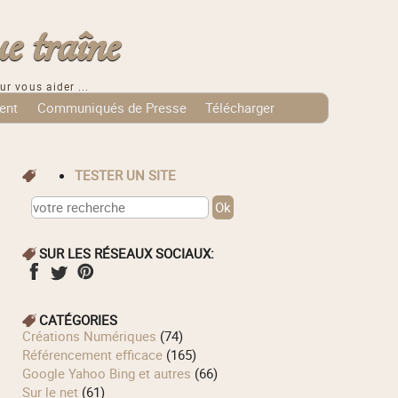
e traîne
ur vous aider ...
ent
Communiqués de Presse
Télécharger
TESTER UN SITE
SUR LES RÉSEAUX SOCIAUX:
CATÉGORIES
Créations Numériques
(74)
Référencement efficace
(165)
Google Yahoo Bing et autres
(66)
Sur le net
(61)