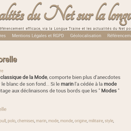
tés du Net sur la longu
éférencement efficace, via la Longue Traine et les actualités du Net po
res
Mentions Légales et RGPD
Géolocalisation
Référencem
relle
re
n
classique de la Mode
, comporte bien plus d'anecdotes
le blanc de son fond... Si le
marin
l'a cédée à la
mode
éritage aux déclinaisons de tous bords que les "
Modes
"
lle
pull
,
polo
,
chemises
,
marin
,
mode
,
monde
,
origine
,
militaire
,
style
,