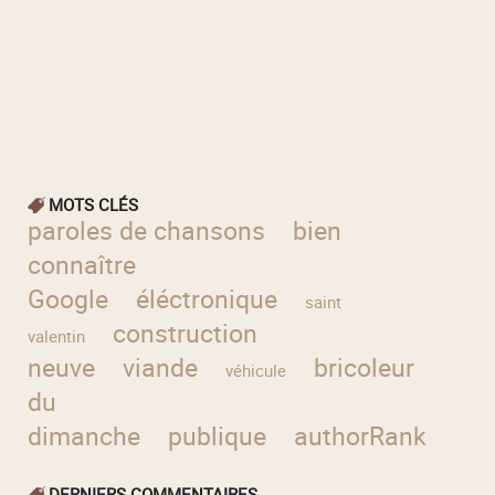
MOTS CLÉS
paroles de chansons
bien
connaître
Google
éléctronique
saint
construction
valentin
neuve
viande
bricoleur
véhicule
du
dimanche
publique
authorRank
DERNIERS COMMENTAIRES