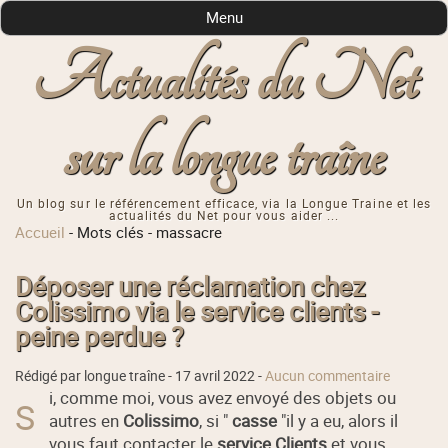
Menu
Actualités du Net
sur la longue traîne
Un blog sur le référencement efficace, via la Longue Traine et les
actualités du Net pour vous aider ...
Accueil
-
Mots clés
-
massacre
Déposer une réclamation chez
Colissimo via le service clients -
peine perdue ?
Rédigé par longue traîne -
17 avril 2022
-
Aucun commentaire
i, comme moi, vous avez envoyé des objets ou
S
autres en
Colissimo
, si "
casse
"il y a eu, alors il
vous faut contacter le
service Clients
et vous