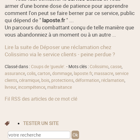
armer d'une bonne dose de patience pour apprendre
comment l'on peut se faire berner par ce service, public
qui dépend de "
laposte.fr
" ….
Un parcours du combattant conçu de telle manière que
vous abandonniez à un moment ou à un autre ...
Lire la suite de Déposer une réclamation chez
Colissimo via le service clients - peine perdue ?
Classé dans :
Coups de 'gueule'.
- Mots clés :
Colissimo
,
casse
,
assurance
,
colis
,
carton
,
dommage
,
laposte.fr
,
massacre
,
service
clients
,
céramique
,
bois
,
protections
,
déformation
,
réclamation
,
livreur
,
incompétence
,
maltraitance
Fil RSS des articles de ce mot clé
TESTER UN SITE