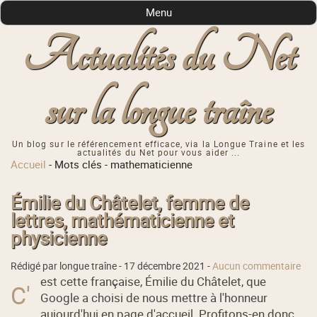
Menu
Actualités du Net
sur la longue traîne
Un blog sur le référencement efficace, via la Longue Traine et les
actualités du Net pour vous aider ...
Accueil
-
Mots clés
-
mathematicienne
Émilie du Châtelet, femme de
lettres, mathématicienne et
physicienne
Rédigé par longue traîne -
17 décembre 2021
-
Aucun commentaire
est cette française, Émilie du Châtelet, que
C'
Google a choisi de nous mettre à l'honneur
aujourd'hui en page d'accueil. Profitons-en donc