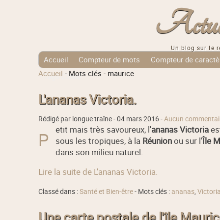
Actuali
Un blog sur le r
Accueil
Compteur de mots
Compteur de caractè
Accueil
-
Mots clés
-
maurice
Tags Cloud
L'ananas Victoria.
Rédigé par longue traîne -
04 mars 2016
-
Aucun commentai
etit mais très savoureux, l'
ananas Victoria
est
P
sous les tropiques, à la
Réunion
ou sur l'
Île 
dans son milieu naturel.
Lire la suite de L'ananas Victoria.
Classé dans :
Santé et Bien-être
- Mots clés :
ananas
,
Victori
Une carte postale de l'île Mauric