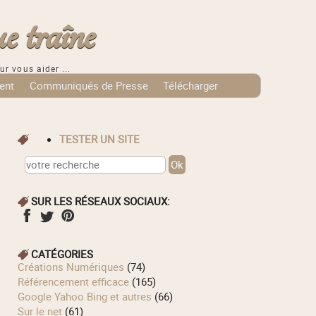
e traîne
ur vous aider ...
ent
Communiqués de Presse
Télécharger
TESTER UN SITE
SUR LES RÉSEAUX SOCIAUX:
CATÉGORIES
Créations Numériques
(74)
Référencement efficace
(165)
Google Yahoo Bing et autres
(66)
Sur le net
(61)