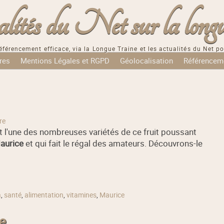
tés du Net sur la longu
éférencement efficace, via la Longue Traine et les actualités du Net po
res
Mentions Légales et RGPD
Géolocalisation
Référencem
re
 l'une des nombreuses variétés de ce fruit poussant
Maurice
et qui fait le régal des amateurs. Découvrons-le
a
,
santé
,
alimentation
,
vitamines
,
Maurice
e .