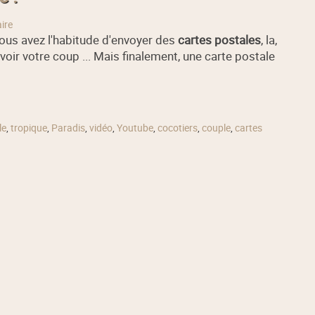
ire
 vous avez l'habitude d'envoyer des
cartes postales
, la,
révoir votre coup ... Mais finalement, une carte postale
le
,
tropique
,
Paradis
,
vidéo
,
Youtube
,
cocotiers
,
couple
,
cartes