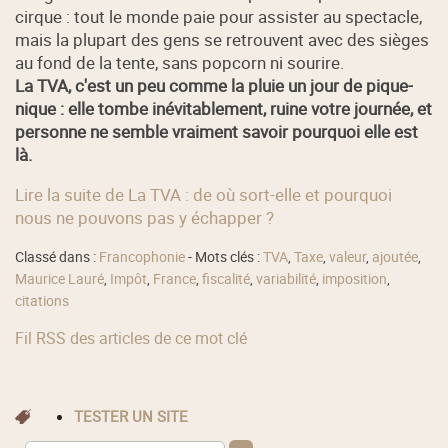
cirque : tout le monde paie pour assister au spectacle,
mais la plupart des gens se retrouvent avec des sièges
au fond de la tente, sans popcorn ni sourire.
La TVA, c'est un peu comme la pluie un jour de pique-
nique : elle tombe inévitablement, ruine votre journée, et
personne ne semble vraiment savoir pourquoi elle est
là.
Lire la suite de La TVA : de où sort-elle et pourquoi
nous ne pouvons pas y échapper ?
Classé dans :
Francophonie
- Mots clés :
TVA
,
Taxe
,
valeur
,
ajoutée
,
Maurice Lauré
,
Impôt
,
France
,
fiscalité
,
variabilité
,
imposition
,
citations
Fil RSS des articles de ce mot clé
TESTER UN SITE