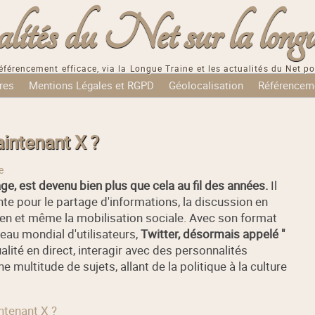
tés du Net sur la longu
éférencement efficace, via la Longue Traine et les actualités du Net po
res
Mentions Légales et RGPD
Géolocalisation
Référencem
aintenant X ?
e
ge, est devenu bien plus que cela au fil des années.
Il
te pour le partage d'informations, la discussion en
oyen et même la mobilisation sociale. Avec son format
eau mondial d'utilisateurs,
Twitter, désormais appelé "
ualité en direct, interagir avec des personnalités
e multitude de sujets, allant de la politique à la culture
intenant X ?