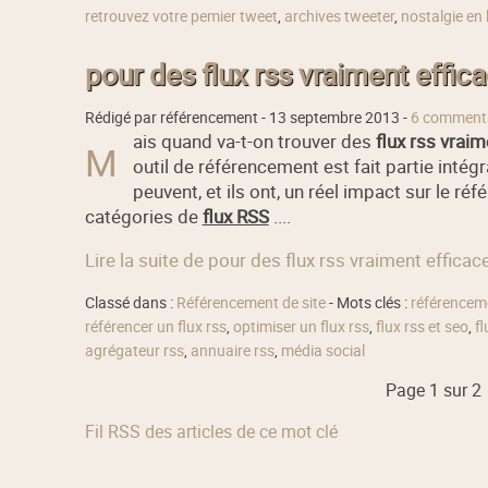
retrouvez votre pemier tweet
,
archives tweeter
,
nostalgie en 
pour des flux rss vraiment effica
Rédigé par référencement -
13 septembre 2013
-
6 comment
ais quand va-t-on trouver des
flux rss vraim
M
outil de référencement est fait partie intégr
peuvent, et ils ont, un réel impact sur le ré
catégories de
flux RSS
....
Lire la suite de pour des flux rss vraiment efficace
Classé dans :
Référencement de site
- Mots clés :
référenceme
référencer un flux rss
,
optimiser un flux rss
,
flux rss et seo
,
fl
agrégateur rss
,
annuaire rss
,
média social
Page 1 sur 2
Fil RSS des articles de ce mot clé