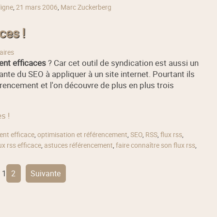
ligne
,
21 mars 2006
,
Marc Zuckerberg
ces !
aires
ent efficaces
? Car cet outil de syndication est aussi un
ante du SEO à appliquer à un site internet. Pourtant ils
férencement et l'on découvre de plus en plus trois
s !
nt efficace
,
optimisation et référencement
,
SEO
,
RSS
,
flux rss
,
ux rss efficace
,
astuces référencement
,
faire connaître son flux rss
,
1
2
suivante