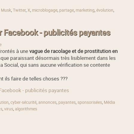
n Musk
,
Twitter
,
X
,
microblogage
,
partage
,
marketing
,
évolution
,
ur Facebook - publicités payantes
e
rontés à une
vague de racolage et de prostitution en
sque paraissant désormais très lisiblement dans les
 Social, qui sans aucune vérification se contente
t ils faire de telles choses ???
r Facebook - publicités payantes
ution
,
cyber-sécurité
,
annonces
,
payantes
,
sponsorisées
,
Média
ns
,
virus
,
algorithmes