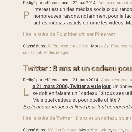
Rédigé par référencement -
22 mai 2014
-
Aucun commentai
interest est un des médias sociaux qui renc
P
nombreuses raisons, notamment pour la facili
autres médias visuels comme les vidéos. Ma
Lire la suite de Pour bien utiliser Pinterest
Classé dans :
Référencement de site
- Mots clés :
Pinterest
,
w
social
,
publier des images
Twitter : 8 ans et un cadeau pour 
Rédigé par référencement -
21 mars 2014
-
Aucun commenta
e 21 mars 2006, Twitter a vu le jour.
Un annive
L
se doit en faisant un " cadeau " à tous ses uti
Mais quel cadeau et pour quelle utilité ?
Explications, images et liens pour tout comprendre 
Lire la suite de Twitter : 8 ans et un cadeau pour t
Classé dans :
Médias Sociaux
- Mots clés :
twitter
,
tweet
,
twi