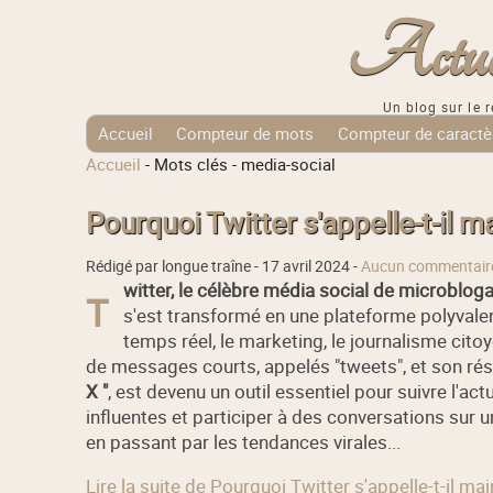
Actuali
Un blog sur le r
Accueil
Compteur de mots
Compteur de caractè
Accueil
-
Mots clés
-
media-social
Tags Cloud
Pourquoi Twitter s'appelle-t-il m
Rédigé par longue traîne -
17 avril 2024
-
Aucun commentair
witter, le célèbre média social de microbloga
T
s'est transformé en une plateforme polyvalen
temps réel, le marketing, le journalisme cit
de messages courts, appelés "tweets", et son rés
X "
, est devenu un outil essentiel pour suivre l'act
influentes et participer à des conversations sur un
en passant par les tendances virales...
Lire la suite de Pourquoi Twitter s'appelle-t-il ma