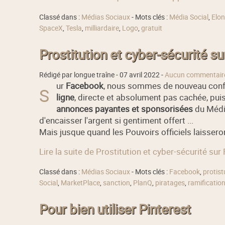
Classé dans :
Médias Sociaux
- Mots clés :
Média Social
,
Elo
SpaceX
,
Tesla
,
milliardaire
,
Logo
,
gratuit
Prostitution et cyber-sécurité s
Rédigé par longue traîne -
07 avril 2022
-
Aucun commentair
ur
Facebook
, nous sommes de nouveau conf
S
ligne
, directe et absolument pas cachée, pui
annonces payantes et sponsorisées
du Média
d'encaisser l'argent si gentiment offert ...
Mais jusque quand les Pouvoirs officiels laisseron
Lire la suite de Prostitution et cyber-sécurité su
Classé dans :
Médias Sociaux
- Mots clés :
Facebook
,
protist
Social
,
MarketPlace
,
sanction
,
PlanQ
,
piratages
,
ramificatio
Pour bien utiliser Pinterest