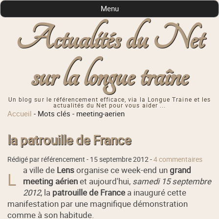
Menu
Actualités du Net
sur la longue traîne
Un blog sur le référencement efficace, via la Longue Traine et les
actualités du Net pour vous aider ...
Accueil
-
Mots clés
-
meeting-aerien
la patrouille de France
Rédigé par référencement -
15 septembre 2012
-
4 commentaires
a ville de
Lens
organise ce week-end un
grand
L
meeting aérien
et aujourd'hui,
samedi 15 septembre
2012
, la
patrouille de France
a inauguré cette
manifestation par une magnifique démonstration
comme à son habitude.