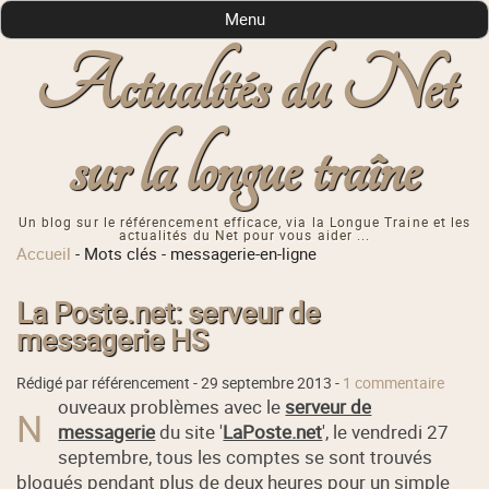
Menu
Actualités du Net
sur la longue traîne
Un blog sur le référencement efficace, via la Longue Traine et les
actualités du Net pour vous aider ...
Accueil
-
Mots clés
-
messagerie-en-ligne
La Poste.net: serveur de
messagerie HS
Rédigé par référencement -
29 septembre 2013
-
1 commentaire
ouveaux problèmes avec le
serveur de
N
messagerie
du site '
LaPoste.net
', le vendredi 27
septembre, tous les comptes se sont trouvés
bloqués pendant plus de deux heures pour un simple