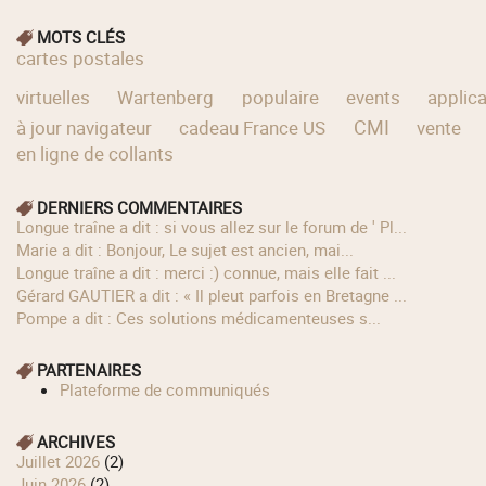
MOTS CLÉS
cartes postales
virtuelles
Wartenberg
populaire
events
applic
CMI
à jour navigateur
cadeau France US
vente
en ligne de collants
DERNIERS COMMENTAIRES
longue traîne a dit : si vous allez sur le forum de ' Pl...
Marie a dit : Bonjour, Le sujet est ancien, mai...
longue traîne a dit : merci :) connue, mais elle fait ...
Gérard GAUTIER a dit : « Il pleut parfois en Bretagne ...
Pompe a dit : Ces solutions médicamenteuses s...
PARTENAIRES
Plateforme de communiqués
ARCHIVES
juillet 2026
(2)
juin 2026
(2)