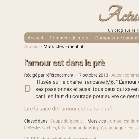
Actuali
Un blog sur le r
Accueil
Compteur de mots
Compteur de caractè
Accueil
-
Mots clés
-
meuhhh
Tags Cloud
l'amour est dans le prè
Rédigé par référencement -
17 octobre 2013
-
Aucun commen
iffusée sur la chaîne française
M6
, "
L'amour 
D
ses passionnés et aussi tous ceux qui savent 
car il en faut du courage pour suivre ce genre
Lire la suite de l'amour est dans le prè
Classé dans :
Coups de 'gueule'.
- Mots clés :
l'amour est dans
belles les vaches
,
faire l'amour dans le pré
,
campagne
,
émiss