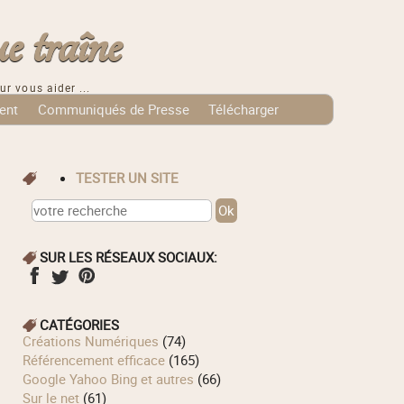
e traîne
ur vous aider ...
ent
Communiqués de Presse
Télécharger
TESTER UN SITE
SUR LES RÉSEAUX SOCIAUX:
CATÉGORIES
Créations Numériques
(74)
Référencement efficace
(165)
Google Yahoo Bing et autres
(66)
Sur le net
(61)