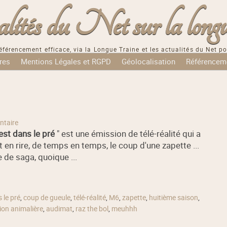
tés du Net sur la longu
éférencement efficace, via la Longue Traine et les actualités du Net po
res
Mentions Légales et RGPD
Géolocalisation
Référencem
taire
est dans le pré
" est une émission de télé-réalité qui a
en rire, de temps en temps, le coup d'une zapette ...
 de saga, quoique ...
 le pré
,
coup de gueule
,
télé-réalité
,
M6
,
zapette
,
huitième saison
,
ion animalière
,
audimat
,
raz the bol
,
meuhhh