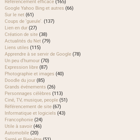
Référencement efficace
(165)
Google Yahoo Bing et autres
(66)
Sur le net
(61)
Coups de 'gueule'.
(137)
Lien en dur
(27)
Création de site
(38)
Actualités du Net
(79)
Liens utiles
(115)
Apprendre à se servir de Google
(78)
Un peu d'humour
(70)
Expression libre
(87)
Photographie et images
(40)
Doodle du jour
(85)
Grands événements
(26)
Personnages célèbres
(113)
Ciné, TV, musique, people
(51)
Référencement de site
(67)
Informatique et logiciels
(43)
Francophonie
(24)
Utile à savoir
(46)
Automobile
(20)
Santé et Bien-être
(51)