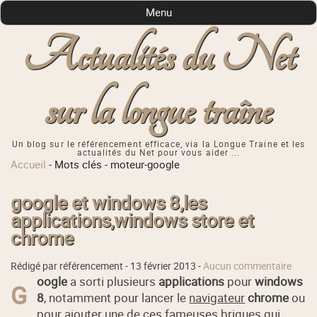
Menu
Actualités du Net
sur la longue traîne
Un blog sur le référencement efficace, via la Longue Traine et les
actualités du Net pour vous aider ...
Accueil
-
Mots clés
-
moteur-google
google et windows 8,les
applications,windows store et
chrome
Rédigé par référencement -
13 février 2013
-
Aucun commentaire
oogle
a sorti plusieurs
applications
pour
windows
G
8
, notamment pour lancer le
navigateur
chrome
ou
pour ajouter une de ces fameuses briques qui