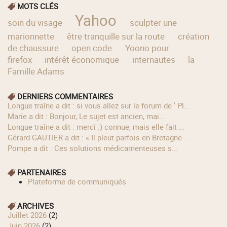
MOTS CLÉS
Yahoo
soin du visage
sculpter une
marionnette
être tranquille sur la route
création
de chaussure
open code
Yoono pour
firefox
intérêt économique
internautes
la
Famille Adams
DERNIERS COMMENTAIRES
longue traîne a dit : si vous allez sur le forum de ' Pl...
Marie a dit : Bonjour, Le sujet est ancien, mai...
longue traîne a dit : merci :) connue, mais elle fait ...
Gérard GAUTIER a dit : « Il pleut parfois en Bretagne ...
Pompe a dit : Ces solutions médicamenteuses s...
PARTENAIRES
Plateforme de communiqués
ARCHIVES
juillet 2026
(2)
juin 2026
(2)