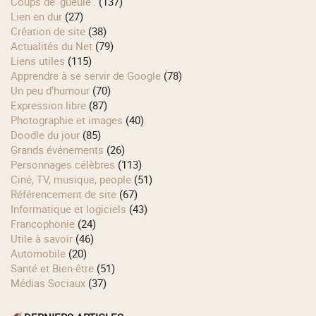
Coups de 'gueule'.
(137)
Lien en dur
(27)
Création de site
(38)
Actualités du Net
(79)
Liens utiles
(115)
Apprendre à se servir de Google
(78)
Un peu d'humour
(70)
Expression libre
(87)
Photographie et images
(40)
Doodle du jour
(85)
Grands événements
(26)
Personnages célèbres
(113)
Ciné, TV, musique, people
(51)
Référencement de site
(67)
Informatique et logiciels
(43)
Francophonie
(24)
Utile à savoir
(46)
Automobile
(20)
Santé et Bien-être
(51)
Médias Sociaux
(37)