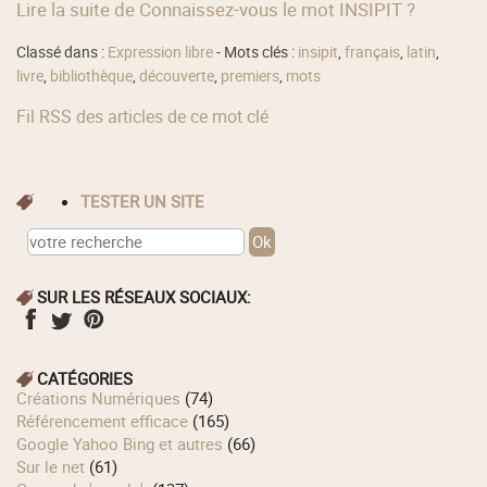
Lire la suite de Connaissez-vous le mot INSIPIT ?
Classé dans :
Expression libre
- Mots clés :
insipit
,
français
,
latin
,
livre
,
bibliothèque
,
découverte
,
premiers
,
mots
Fil RSS des articles de ce mot clé
TESTER UN SITE
SUR LES RÉSEAUX SOCIAUX:
CATÉGORIES
Créations Numériques
(74)
Référencement efficace
(165)
Google Yahoo Bing et autres
(66)
Sur le net
(61)