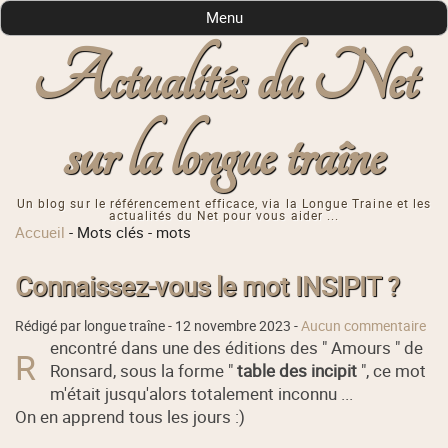
Menu
Actualités du Net
sur la longue traîne
Un blog sur le référencement efficace, via la Longue Traine et les
actualités du Net pour vous aider ...
Accueil
-
Mots clés
-
mots
Connaissez-vous le mot INSIPIT ?
Rédigé par longue traîne -
12 novembre 2023
-
Aucun commentaire
encontré dans une des éditions des " Amours " de
R
Ronsard, sous la forme "
table des incipit
", ce mot
m'était jusqu'alors totalement inconnu ...
On en apprend tous les jours :)