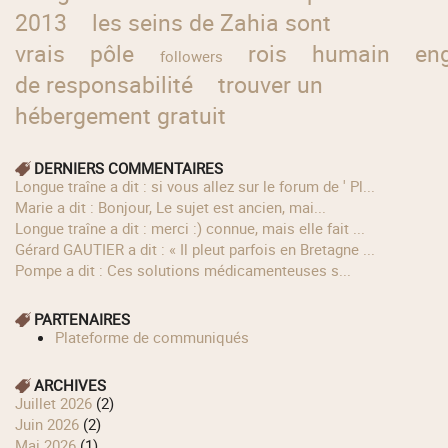
2013
les seins de Zahia sont
vrais
pôle
rois
humain
en
followers
de responsabilité
trouver un
hébergement gratuit
DERNIERS COMMENTAIRES
longue traîne a dit : si vous allez sur le forum de ' Pl...
Marie a dit : Bonjour, Le sujet est ancien, mai...
longue traîne a dit : merci :) connue, mais elle fait ...
Gérard GAUTIER a dit : « Il pleut parfois en Bretagne ...
Pompe a dit : Ces solutions médicamenteuses s...
PARTENAIRES
Plateforme de communiqués
ARCHIVES
juillet 2026
(2)
juin 2026
(2)
mai 2026
(1)