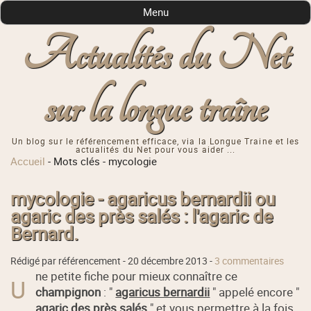
Menu
Actualités du Net
sur la longue traîne
Un blog sur le référencement efficace, via la Longue Traine et les
actualités du Net pour vous aider ...
Accueil
-
Mots clés
-
mycologie
mycologie - agaricus bernardii ou
agaric des près salés : l'agaric de
Bernard.
Rédigé par référencement -
20 décembre 2013
-
3 commentaires
ne petite fiche pour mieux connaître ce
U
champignon
: "
agaricus bernardii
" appelé encore "
agaric des près salés
" et vous permettre à la fois