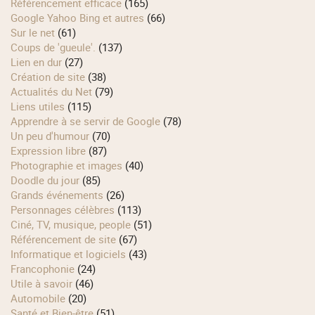
Référencement efficace
(165)
Google Yahoo Bing et autres
(66)
Sur le net
(61)
Coups de 'gueule'.
(137)
Lien en dur
(27)
Création de site
(38)
Actualités du Net
(79)
Liens utiles
(115)
Apprendre à se servir de Google
(78)
Un peu d'humour
(70)
Expression libre
(87)
Photographie et images
(40)
Doodle du jour
(85)
Grands événements
(26)
Personnages célèbres
(113)
Ciné, TV, musique, people
(51)
Référencement de site
(67)
Informatique et logiciels
(43)
Francophonie
(24)
Utile à savoir
(46)
Automobile
(20)
Santé et Bien-être
(51)