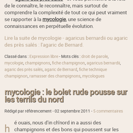
de le connaître, le reconnaître, mais surtout de
comprendre la complexité de tout ce qui peut vraiment
se rapporter à la
mycologie
, une science de
connaissances en perpétuelle évolution.
Lire la suite de mycologie - agaricus bernardii ou agaric
des près salés : l'agaric de Bernard.
Classé dans :
Expression libre
- Mots clés :
droit de parole
,
mycologie
,
champignons
,
fiche champignon
,
agaricus bernardii
,
agaric des près salés
,
agaric de Bernard
,
fiche technique
champignon
,
ramasser des champignons
,
mycologues
mycologie : le bolet rude pousse sur
les terrils du nord
Rédigé par référencement -
02 septembre 2011
-
5 commentaires
é ouais, nous d'in ch'nord in a aussi des
h
champignons et des bons qui poussent sur les