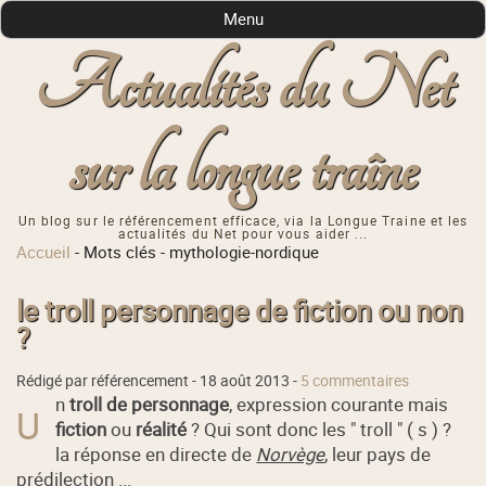
Menu
Actualités du Net
sur la longue traîne
Un blog sur le référencement efficace, via la Longue Traine et les
actualités du Net pour vous aider ...
Accueil
-
Mots clés
-
mythologie-nordique
le troll personnage de fiction ou non
?
Rédigé par référencement -
18 août 2013
-
5 commentaires
n
troll de personnage
, expression courante mais
U
fiction
ou
réalité
? Qui sont donc les " troll " ( s ) ?
la réponse en directe de
Norvège
, leur pays de
prédilection ...