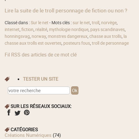
Lire la suite de le troll personnage de fiction ou non ?
Classé dans :
Sur le net
- Mots clés :
sur le net
,
troll
,
norvège
,
internet
,
fiction
,
réalité
,
mythologie nordique
,
pays scandinaves
,
honningsvag
,
norway
,
monstres dangereux
,
chasse aux trolls
,
la
chasse aux trolls est ouvertes
,
posteurs fous
,
troll de personnage
Fil RSS des articles de ce mot clé
TESTER UN SITE
SUR LES RÉSEAUX SOCIAUX:
CATÉGORIES
Créations Numériques
(74)