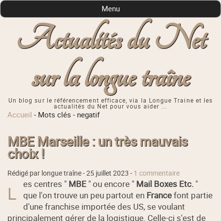
Menu
Actualités du Net
sur la longue traîne
Un blog sur le référencement efficace, via la Longue Traine et les
actualités du Net pour vous aider ...
Accueil
-
Mots clés
-
negatif
MBE Marseille : un très mauvais
choix !
Rédigé par longue traîne -
25 juillet 2023
-
1 commentaire
es centres "
MBE
" ou encore "
Mail Boxes Etc.
"
L
que l'on trouve un peu partout en
France
font partie
d'une franchise importée des US, se voulant
principalement gérer de la logistique. Celle-ci s'est de