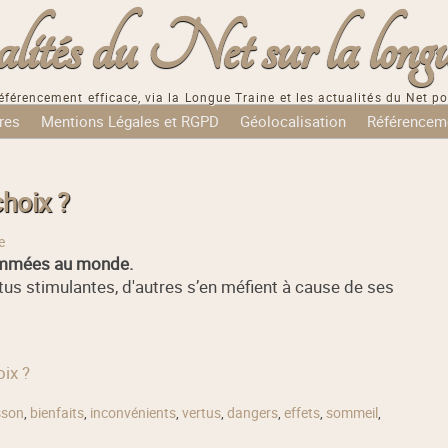
tés du Net sur la longu
éférencement efficace, via la Longue Traine et les actualités du Net po
res
Mentions Légales et RGPD
Géolocalisation
Référencem
hoix ?
e
sommées au monde.
tus stimulantes, d'autres s’en méfient à cause de ses
oix ?
sson
,
bienfaits
,
inconvénients
,
vertus
,
dangers
,
effets
,
sommeil
,