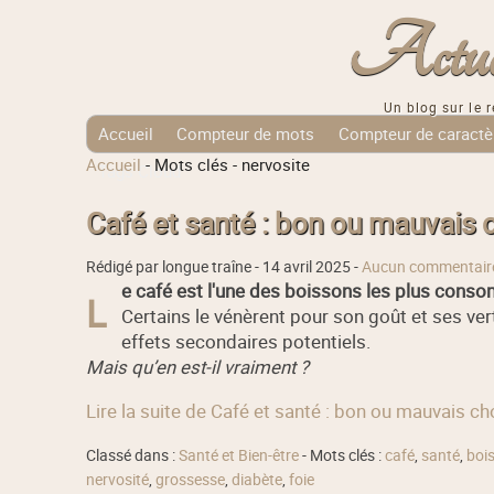
Actuali
Un blog sur le r
Accueil
Compteur de mots
Compteur de caractè
Accueil
-
Mots clés
-
nervosite
Tags Cloud
Café et santé : bon ou mauvais c
Rédigé par longue traîne -
14 avril 2025
-
Aucun commentair
e café est l'une des boissons les plus con
L
Certains le vénèrent pour son goût et ses ver
effets secondaires potentiels.
Mais qu’en est-il vraiment ?
Lire la suite de Café et santé : bon ou mauvais ch
Classé dans :
Santé et Bien-être
- Mots clés :
café
,
santé
,
boi
nervosité
,
grossesse
,
diabète
,
foie