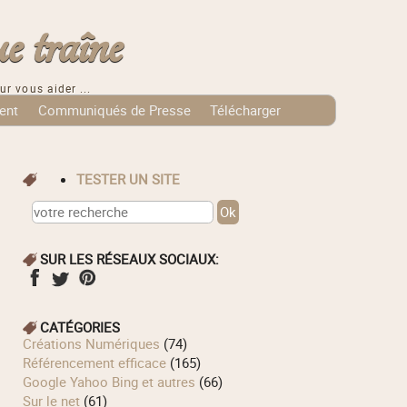
e traîne
ur vous aider ...
ent
Communiqués de Presse
Télécharger
TESTER UN SITE
SUR LES RÉSEAUX SOCIAUX:
CATÉGORIES
Créations Numériques
(74)
Référencement efficace
(165)
Google Yahoo Bing et autres
(66)
Sur le net
(61)