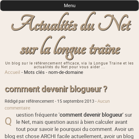
Menu
Actualités du Net
sur la longue traîne
Un blog sur le référencement efficace, via la Longue Traine et les
actualités du Net pour vous aider ...
Accueil
-
Mots clés
-
nom-de-domaine
comment devenir blogueur ?
Rédigé par référencement -
15 septembre 2013
-
Aucun
commentaire
uestion fréquente '
comment devenir blogueur
' sur
Q
le Net, mais question aussi à bien calculer avant
tout pour savoir le pourquoi du comment. Avoir un
blog est chose ARCHI facile actuellement, avoir un blog